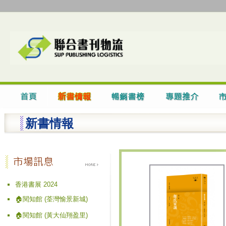
新書情報
香港書展 2024
🏠閱知館 (荃灣愉景新城)
🏠閱知館 (黃大仙翔盈里)