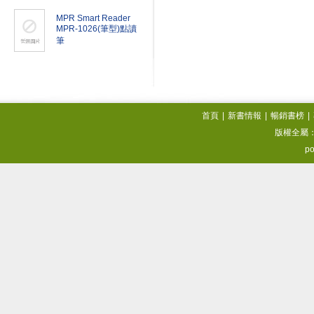
MPR Smart Reader
MPR-1026(筆型)點讀
筆
首頁
|
新書情報
|
暢銷書榜
|
版權全屬
po