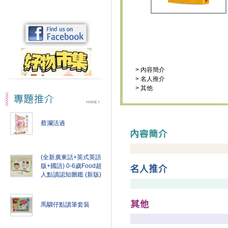
>
內容簡介
>
名人推介
>
其他
蔡瀾活過
(全新廣東話+英式英語
版+國語) 0-6歲Food超
人點讀認知圖鑑 (新版)
馬騮仔點讀筆套裝