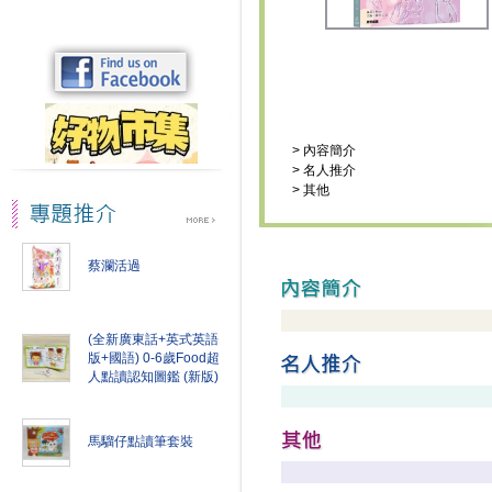
>
內容簡介
>
名人推介
>
其他
蔡瀾活過
(全新廣東話+英式英語
版+國語) 0-6歲Food超
人點讀認知圖鑑 (新版)
馬騮仔點讀筆套裝