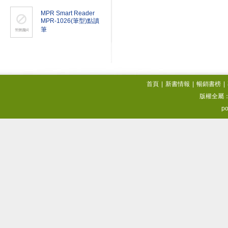
MPR Smart Reader
MPR-1026(筆型)點讀
筆
首頁
|
新書情報
|
暢銷書榜
|
版權全屬
po