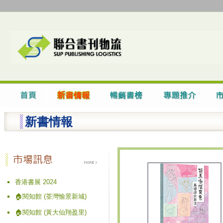
新書情報
香港書展 2024
🏠閱知館 (荃灣愉景新城)
🏠閱知館 (黃大仙翔盈里)