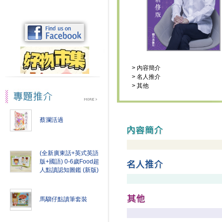
>
內容簡介
>
名人推介
>
其他
蔡瀾活過
(全新廣東話+英式英語
版+國語) 0-6歲Food超
人點讀認知圖鑑 (新版)
馬騮仔點讀筆套裝