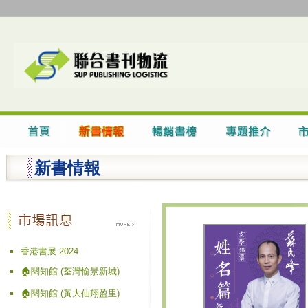
新書情報
香港書展 2024
🏠閱知館 (荃灣愉景新城)
🏠閱知館 (黃大仙翔盈里)