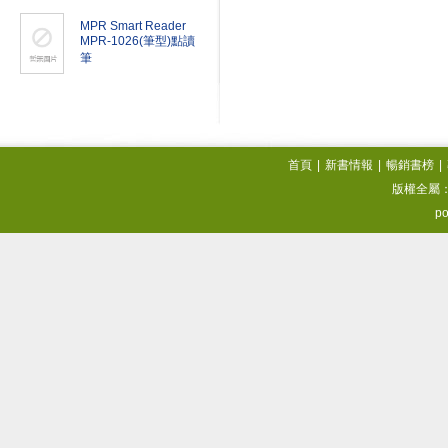
MPR Smart Reader
MPR-1026(筆型)點讀
筆
首頁
|
新書情報
|
暢銷書榜
|
版權全屬
po