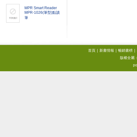
MPR Smart Reader
MPR-1026(筆型)點讀
筆
首頁
|
新書情報
|
暢銷書榜
|
版權全屬
po