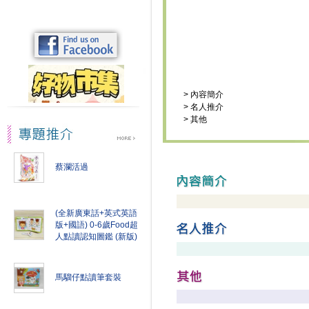
>
內容簡介
>
名人推介
>
其他
蔡瀾活過
(全新廣東話+英式英語
版+國語) 0-6歲Food超
人點讀認知圖鑑 (新版)
馬騮仔點讀筆套裝