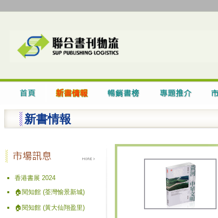
新書情報
香港書展 2024
🏠閱知館 (荃灣愉景新城)
🏠閱知館 (黃大仙翔盈里)