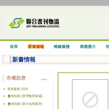
新書情報
香港書展 2024
🏠閱知館 (荃灣愉景新城)
🏠閱知館 (黃大仙翔盈里)