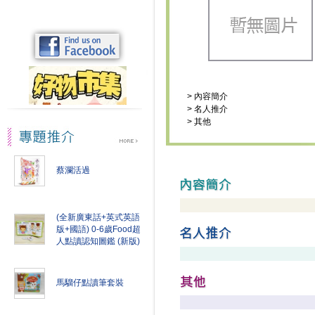
>
內容簡介
>
名人推介
>
其他
蔡瀾活過
(全新廣東話+英式英語
版+國語) 0-6歲Food超
人點讀認知圖鑑 (新版)
馬騮仔點讀筆套裝