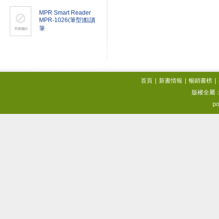
MPR Smart Reader
MPR-1026(筆型)點讀
筆
首頁
|
新書情報
|
暢銷書榜
|
版權全屬
po