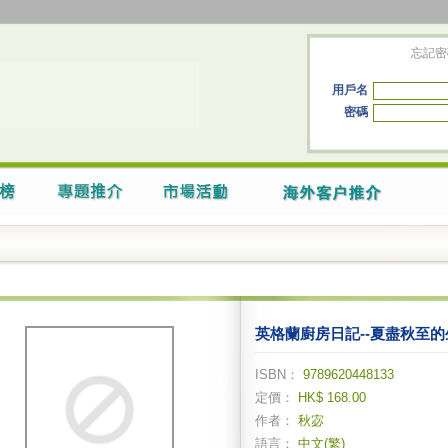
忘記密
用戶名
密碼
英格蘭廚房日記--夏盡秋至
ISBN：
9789620448133
定價：
HK$ 168.00
作者：
秋宓
語言：
中文(繁)