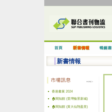
新書情報
香港書展 2024
🏠閱知館 (荃灣愉景新城)
🏠閱知館 (黃大仙翔盈里)