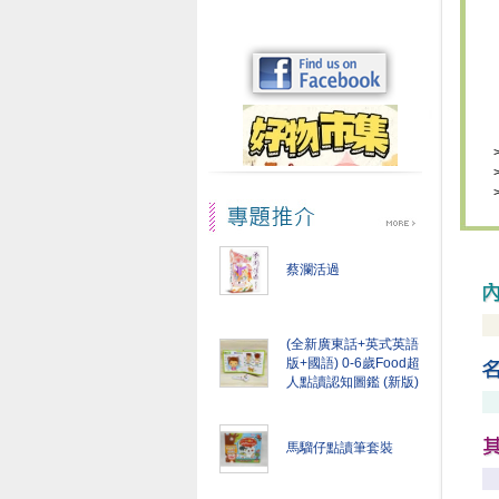
蔡瀾活過
(全新廣東話+英式英語
版+國語) 0-6歲Food超
人點讀認知圖鑑 (新版)
馬騮仔點讀筆套裝