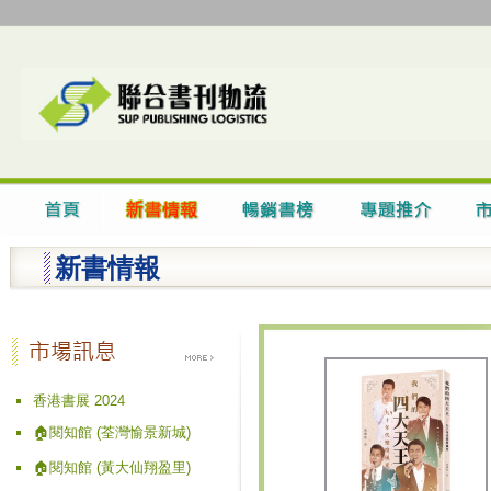
新書情報
香港書展 2024
🏠閱知館 (荃灣愉景新城)
🏠閱知館 (黃大仙翔盈里)