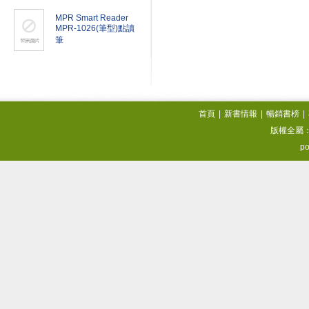
MPR Smart Reader
MPR-1026(筆型)點讀
筆
首頁
|
新書情報
|
暢銷書榜
|
版權全屬
po