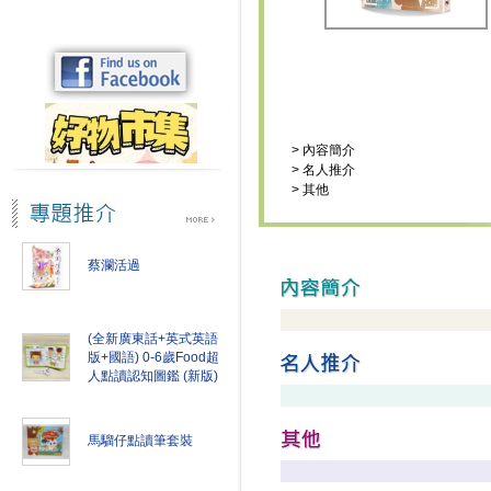
>
內容簡介
>
名人推介
>
其他
蔡瀾活過
(全新廣東話+英式英語
版+國語) 0-6歲Food超
人點讀認知圖鑑 (新版)
馬騮仔點讀筆套裝