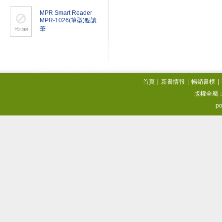
MPR Smart Reader
MPR-1026(筆型)點讀
筆
首頁
|
新書情報
|
暢銷書榜
|
版權全屬
po