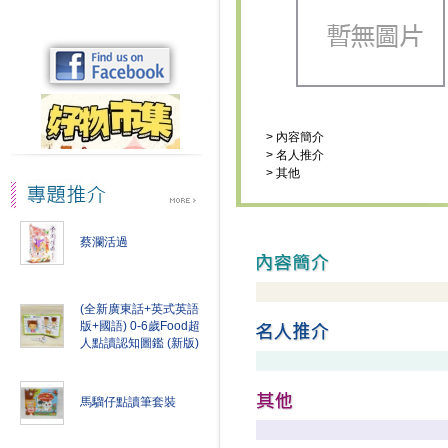
>
內容簡介
>
名人推介
>
其他
蔡瀾活過
(全新廣東話+英式英語
版+國語) 0-6歲Food超
人點讀認知圖鑑 (新版)
馬騮仔點讀筆套裝