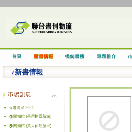
新書情報
香港書展 2024
🏠閱知館 (荃灣愉景新城)
🏠閱知館 (黃大仙翔盈里)