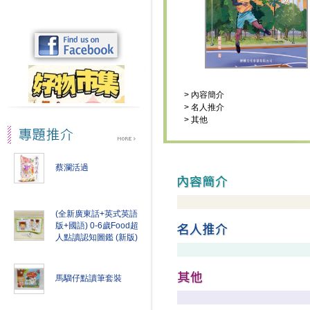
>
內容簡介
>
名人推介
>
其他
蔡瀾活過
(全新廣東話+英式英語
版+國語) 0-6歲Food超
人點讀認知圖鑑 (新版)
馬騮仔點讀筆套裝