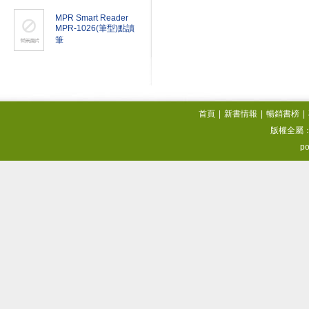
MPR Smart Reader
MPR-1026(筆型)點讀
筆
首頁
|
新書情報
|
暢銷書榜
|
版權全屬
po