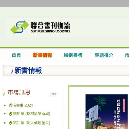
新書情報
香港書展 2024
🏠閱知館 (荃灣愉景新城)
🏠閱知館 (黃大仙翔盈里)