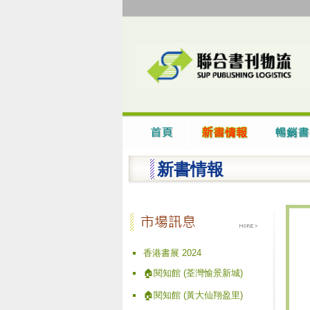
新書情報
香港書展 2024
🏠閱知館 (荃灣愉景新城)
🏠閱知館 (黃大仙翔盈里)