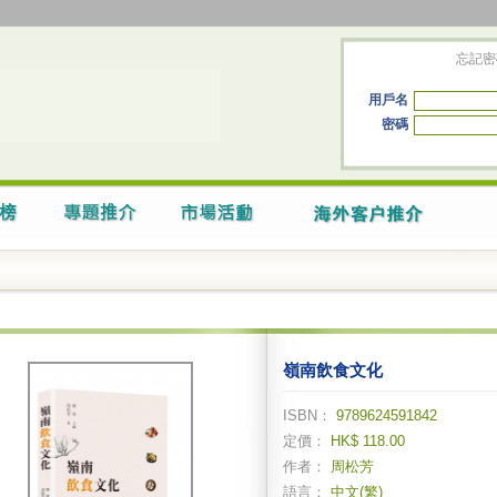
忘記密
用戶名
密碼
嶺南飲食文化
ISBN：
9789624591842
定價：
HK$ 118.00
作者：
周松芳
語言：
中文(繁)