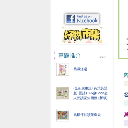
蔡瀾活過
(全新廣東話+英式英語
版+國語) 0-6歲Food超
人點讀認知圖鑑 (新版)
馬騮仔點讀筆套裝