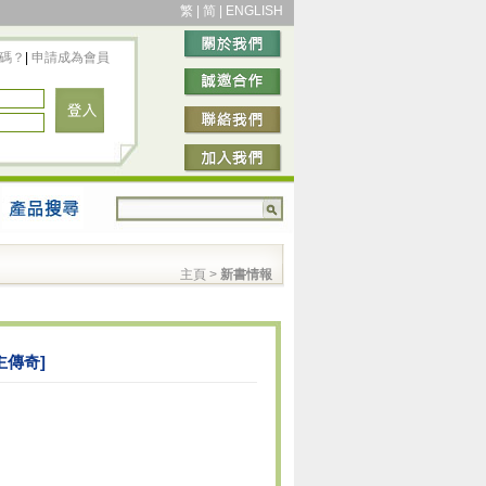
繁
|
简
|
ENGLISH
碼？
|
申請成為會員
主頁
>
新書情報
主傳奇]