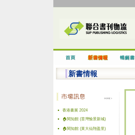
新書情報
香港書展 2024
🏠閱知館 (荃灣愉景新城)
🏠閱知館 (黃大仙翔盈里)