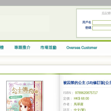
忘記密
用戶名
密碼
被囚禁的公主 (18)修訂版[公
ISBN：
9789620875717
定價：
HK$ 68.00
作者：
馬翠蘿
語言：
中文(繁)