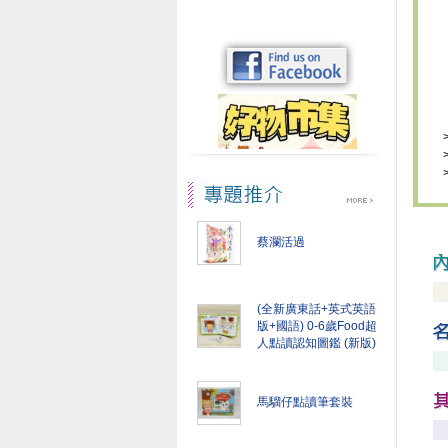
蔡瀾活過
(全新廣東話+英式英語
版+國語) 0-6歲Food超
人點讀認知圖鑑 (新版)
馬騮仔點讀筆套裝