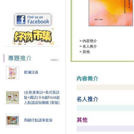
>
內容簡介
>
名人推介
>
其他
蔡瀾活過
(全新廣東話+英式英語
版+國語) 0-6歲Food超
人點讀認知圖鑑 (新版)
馬騮仔點讀筆套裝