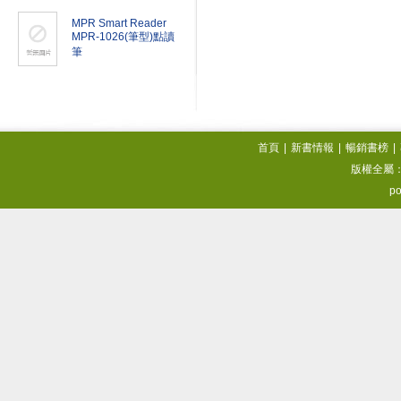
MPR Smart Reader
MPR-1026(筆型)點讀
筆
首頁
|
新書情報
|
暢銷書榜
|
版權全屬
po