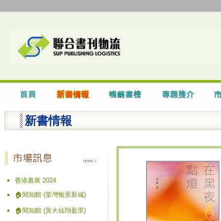
新書情報
香港書展 2024
🏠閱知館 (荃灣愉景新城)
🏠閱知館 (黃大仙翔盈里)