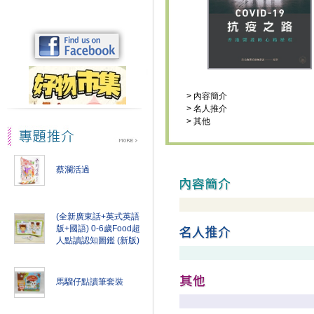
>
內容簡介
>
名人推介
>
其他
蔡瀾活過
(全新廣東話+英式英語
版+國語) 0-6歲Food超
人點讀認知圖鑑 (新版)
馬騮仔點讀筆套裝