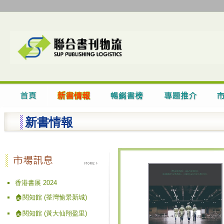
新書情報
香港書展 2024
🏠閱知館 (荃灣愉景新城)
🏠閱知館 (黃大仙翔盈里)