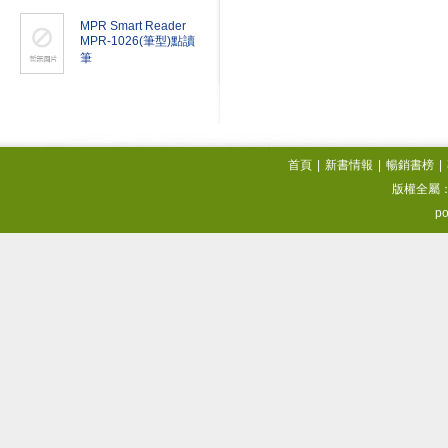
MPR Smart Reader
MPR-1026(筆型)點讀
筆
首頁
|
新書情報
|
暢銷書榜
|
版權全屬
po