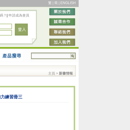
繁
|
简
|
ENGLISH
碼？
|
申請成為會員
主頁
>
新書情報
聽力練習冊三