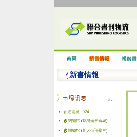
新書情報
香港書展 2024
🏠閱知館 (荃灣愉景新城)
🏠閱知館 (黃大仙翔盈里)