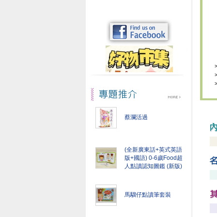
蔡瀾活過
(全新廣東話+英式英語
版+國語) 0-6歲Food超
人點讀認知圖鑑 (新版)
馬騮仔點讀筆套裝