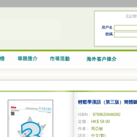
忘記密
用戶名
密碼
輕鬆學漢語（第三版）簡體
ISBN：
9789620446092
定價：
HK$ 58.00
作者：
馬亞敏
語言：
中文(繁)