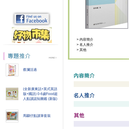
>
內容簡介
>
名人推介
>
其他
蔡瀾活過
(全新廣東話+英式英語
版+國語) 0-6歲Food超
人點讀認知圖鑑 (新版)
馬騮仔點讀筆套裝