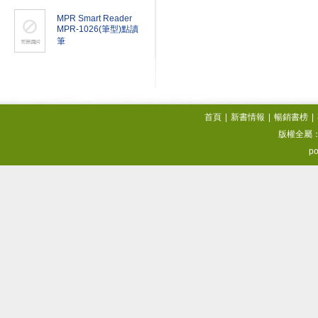
MPR Smart Reader
MPR-1026(筆型)點讀
筆
首頁
|
新書情報
|
暢銷書榜
|
版權全屬
po