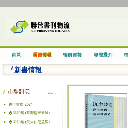
新書情報
香港書展 2024
🏠閱知館 (荃灣愉景新城)
🏠閱知館 (黃大仙翔盈里)