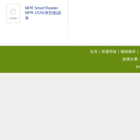
MPR Smart Reader
MPR-1026(筆型)點讀
筆
首頁
|
新書情報
|
暢銷書榜
|
版權全屬
po