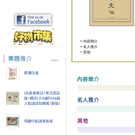
>
內容簡介
>
名人推介
>
其他
蔡瀾活過
(全新廣東話+英式英語
版+國語) 0-6歲Food超
人點讀認知圖鑑 (新版)
馬騮仔點讀筆套裝