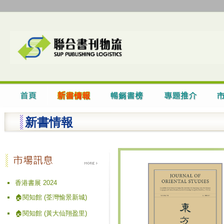
新書情報
香港書展 2024
🏠閱知館 (荃灣愉景新城)
🏠閱知館 (黃大仙翔盈里)