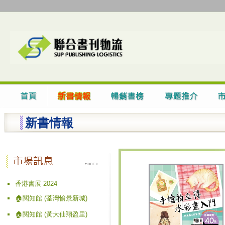
新書情報
香港書展 2024
🏠閱知館 (荃灣愉景新城)
🏠閱知館 (黃大仙翔盈里)