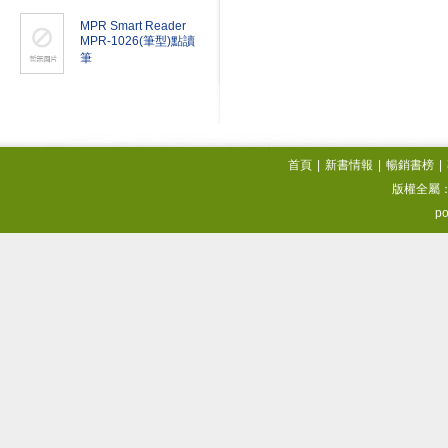
MPR Smart Reader
MPR-1026(筆型)點讀
筆
首頁
|
新書情報
|
暢銷書榜
|
版權全屬
po