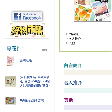
>
內容簡介
>
名人推介
>
其他
蔡瀾活過
(全新廣東話+英式英語
版+國語) 0-6歲Food超
人點讀認知圖鑑 (新版)
馬騮仔點讀筆套裝