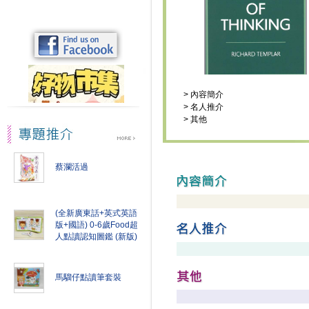
>
內容簡介
>
名人推介
>
其他
蔡瀾活過
(全新廣東話+英式英語
版+國語) 0-6歲Food超
人點讀認知圖鑑 (新版)
馬騮仔點讀筆套裝