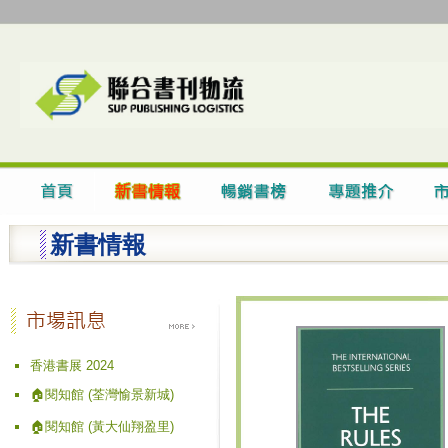
新書情報
香港書展 2024
🏠閱知館 (荃灣愉景新城)
🏠閱知館 (黃大仙翔盈里)