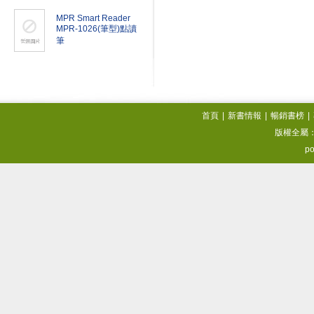
MPR Smart Reader
MPR-1026(筆型)點讀
筆
首頁
|
新書情報
|
暢銷書榜
|
版權全屬
po