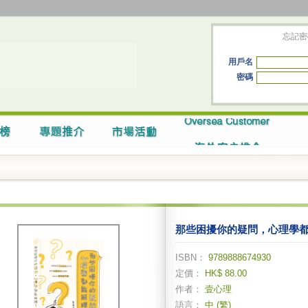
忘記密
用戶名
密碼
那些困擾你的疑問，心理學
ISBN：
9789888674930
定價：
HK$ 88.00
作者：
壹心理
語言：
中 (繁)