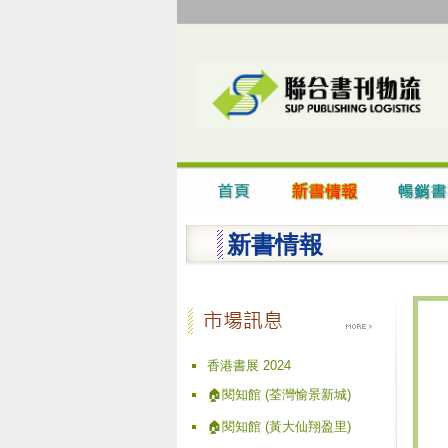
新書情報
香港書展 2024
🏠閱知館 (荃灣愉景新城)
🏠閱知館 (黃大仙翔盈里)