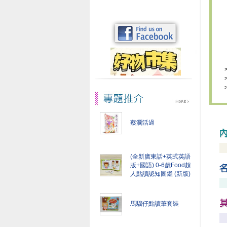
蔡瀾活過
(全新廣東話+英式英語
版+國語) 0-6歲Food超
人點讀認知圖鑑 (新版)
馬騮仔點讀筆套裝