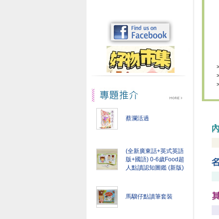
蔡瀾活過
(全新廣東話+英式英語
版+國語) 0-6歲Food超
人點讀認知圖鑑 (新版)
馬騮仔點讀筆套裝