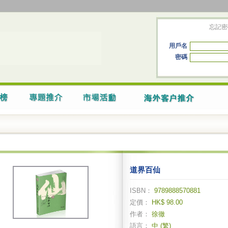
忘記密
用戶名
密碼
道界百仙
ISBN：
9789888570881
定價：
HK$ 98.00
作者：
徐徹
語言：
中 (繁)