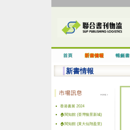
新書情報
香港書展 2024
🏠閱知館 (荃灣愉景新城)
🏠閱知館 (黃大仙翔盈里)