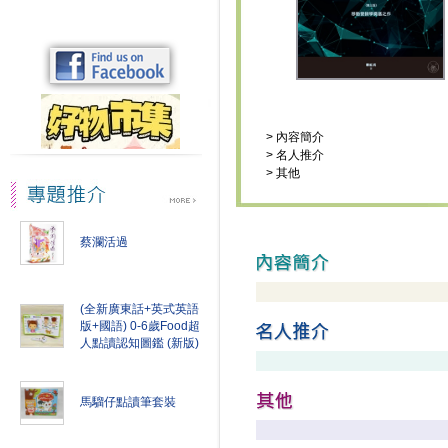
>
內容簡介
>
名人推介
>
其他
蔡瀾活過
(全新廣東話+英式英語
版+國語) 0-6歲Food超
人點讀認知圖鑑 (新版)
馬騮仔點讀筆套裝