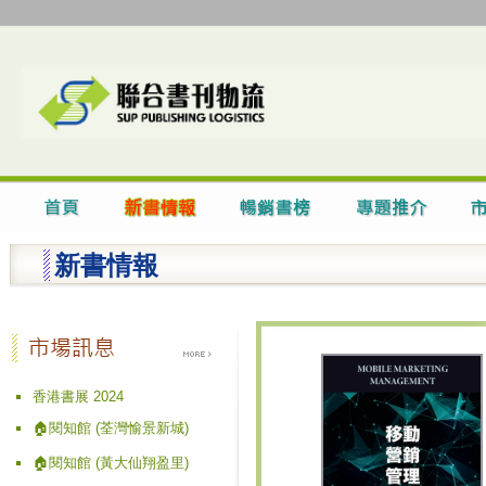
新書情報
香港書展 2024
🏠閱知館 (荃灣愉景新城)
🏠閱知館 (黃大仙翔盈里)