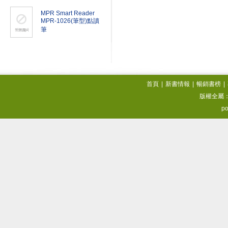
MPR Smart Reader
MPR-1026(筆型)點讀
筆
首頁
|
新書情報
|
暢銷書榜
|
版權全屬
po