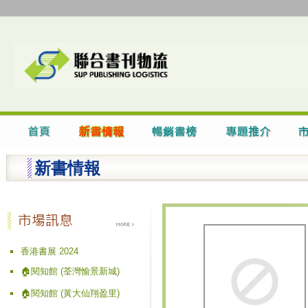
新書情報
香港書展 2024
🏠閱知館 (荃灣愉景新城)
🏠閱知館 (黃大仙翔盈里)