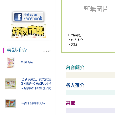
>
內容簡介
>
名人推介
>
其他
蔡瀾活過
(全新廣東話+英式英語
版+國語) 0-6歲Food超
人點讀認知圖鑑 (新版)
馬騮仔點讀筆套裝