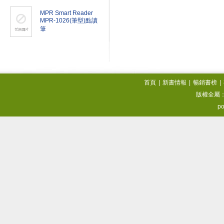
MPR Smart Reader
MPR-1026(筆型)點讀
筆
首頁
|
新書情報
|
暢銷書榜
|
版權全屬
po