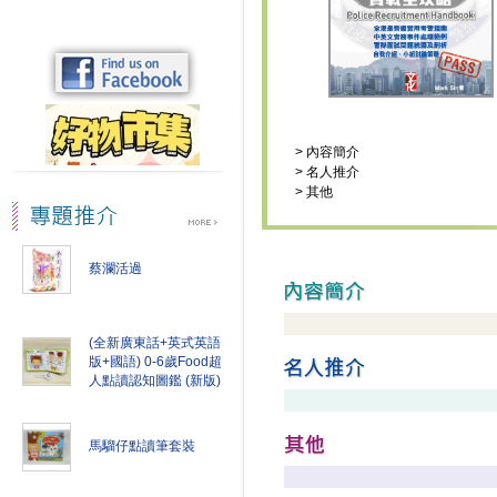
>
內容簡介
>
名人推介
>
其他
蔡瀾活過
(全新廣東話+英式英語
版+國語) 0-6歲Food超
人點讀認知圖鑑 (新版)
馬騮仔點讀筆套裝