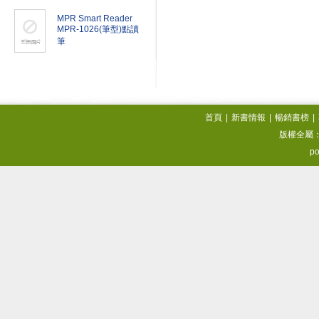
MPR Smart Reader
MPR-1026(筆型)點讀
筆
首頁
|
新書情報
|
暢銷書榜
|
版權全屬
po