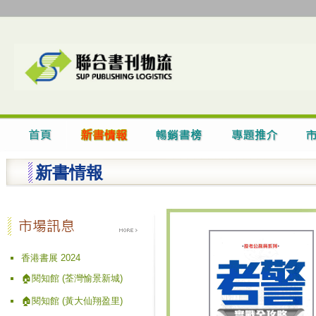
新書情報
香港書展 2024
🏠閱知館 (荃灣愉景新城)
🏠閱知館 (黃大仙翔盈里)