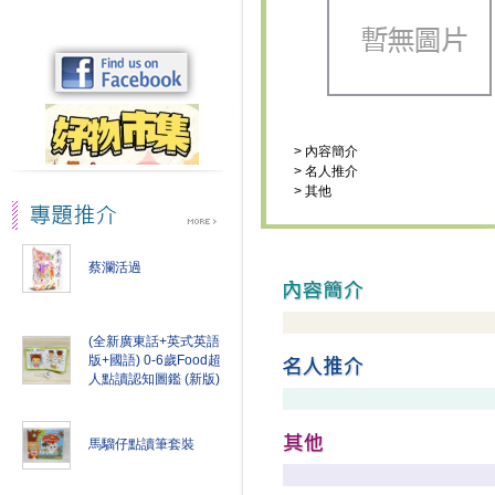
>
內容簡介
>
名人推介
>
其他
蔡瀾活過
(全新廣東話+英式英語
版+國語) 0-6歲Food超
人點讀認知圖鑑 (新版)
馬騮仔點讀筆套裝