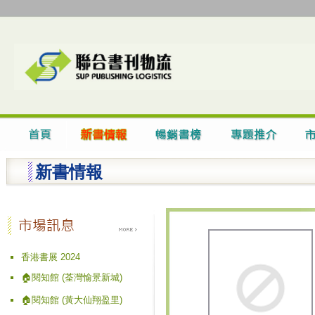
新書情報
香港書展 2024
🏠閱知館 (荃灣愉景新城)
🏠閱知館 (黃大仙翔盈里)