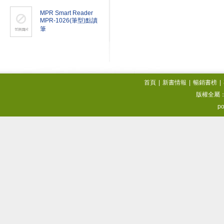
MPR Smart Reader
MPR-1026(筆型)點讀
筆
首頁
|
新書情報
|
暢銷書榜
|
版權全屬
po