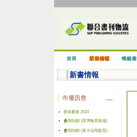
新書情報
香港書展 2024
🏠閱知館 (荃灣愉景新城)
🏠閱知館 (黃大仙翔盈里)