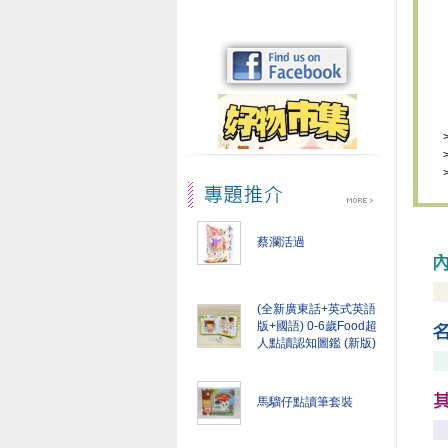
蔡瀾活過
(全新廣東話+英式英語
版+國語) 0-6歲Food超
人點讀認知圖鑑 (新版)
馬騮仔點讀筆套裝