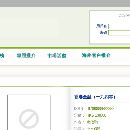
忘記密
用戶名
密碼
香港金融（一九四零）
ISBN：
9789888582358
定價：
HK$ 138.00
作者：
姚啟勳
語言：
中文(繁)