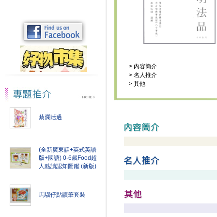
>
內容簡介
>
名人推介
>
其他
蔡瀾活過
(全新廣東話+英式英語
版+國語) 0-6歲Food超
人點讀認知圖鑑 (新版)
馬騮仔點讀筆套裝