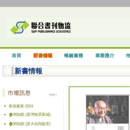
新書情報
香港書展 2024
🏠閱知館 (荃灣愉景新城)
🏠閱知館 (黃大仙翔盈里)