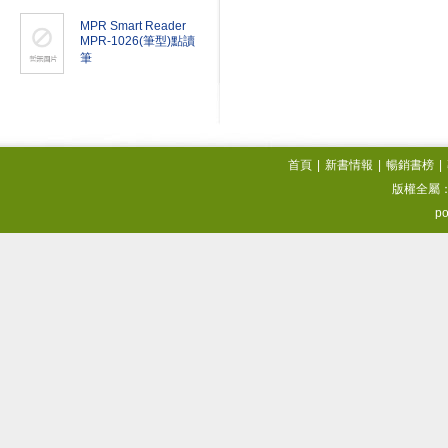
MPR Smart Reader
MPR-1026(筆型)點讀
筆
首頁
|
新書情報
|
暢銷書榜
|
版權全屬
po