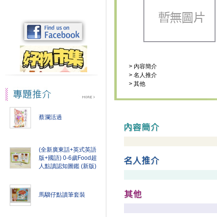
>
內容簡介
>
名人推介
>
其他
蔡瀾活過
(全新廣東話+英式英語
版+國語) 0-6歲Food超
人點讀認知圖鑑 (新版)
馬騮仔點讀筆套裝