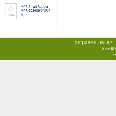
MPR Smart Reader
MPR-1026(筆型)點讀
筆
首頁
|
新書情報
|
暢銷書榜
|
版權全屬
po