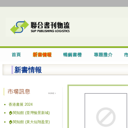
新書情報
香港書展 2024
🏠閱知館 (荃灣愉景新城)
🏠閱知館 (黃大仙翔盈里)