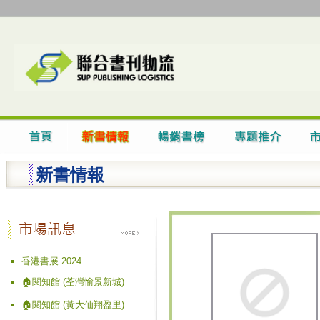
新書情報
香港書展 2024
🏠閱知館 (荃灣愉景新城)
🏠閱知館 (黃大仙翔盈里)