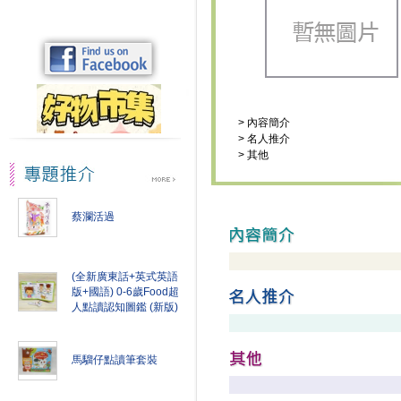
>
內容簡介
>
名人推介
>
其他
蔡瀾活過
(全新廣東話+英式英語
版+國語) 0-6歲Food超
人點讀認知圖鑑 (新版)
馬騮仔點讀筆套裝