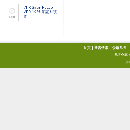
MPR Smart Reader
MPR-1026(筆型)點讀
筆
首頁
|
新書情報
|
暢銷書榜
|
版權全屬
po