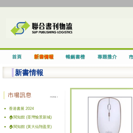
新書情報
香港書展 2024
🏠閱知館 (荃灣愉景新城)
🏠閱知館 (黃大仙翔盈里)