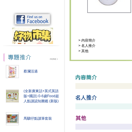
>
內容簡介
>
名人推介
>
其他
蔡瀾活過
(全新廣東話+英式英語
版+國語) 0-6歲Food超
人點讀認知圖鑑 (新版)
馬騮仔點讀筆套裝