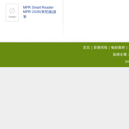
MPR Smart Reader
MPR-1026(筆型)點讀
筆
首頁
|
新書情報
|
暢銷書榜
|
版權全屬
po