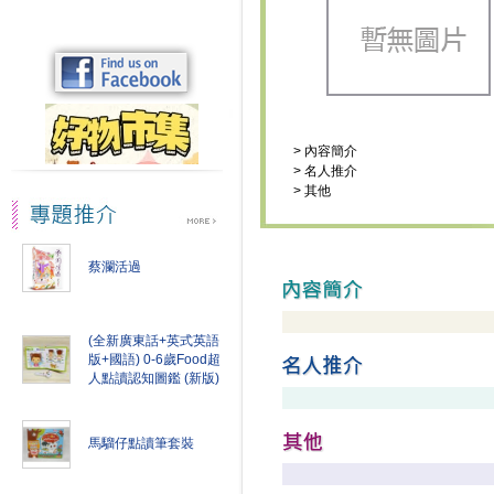
>
內容簡介
>
名人推介
>
其他
蔡瀾活過
(全新廣東話+英式英語
版+國語) 0-6歲Food超
人點讀認知圖鑑 (新版)
馬騮仔點讀筆套裝