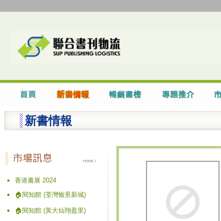
新書情報
香港書展 2024
🏠閱知館 (荃灣愉景新城)
🏠閱知館 (黃大仙翔盈里)