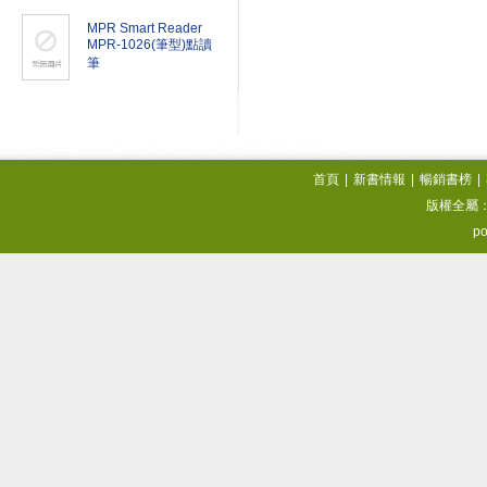
MPR Smart Reader
MPR-1026(筆型)點讀
筆
首頁
|
新書情報
|
暢銷書榜
|
版權全屬
po