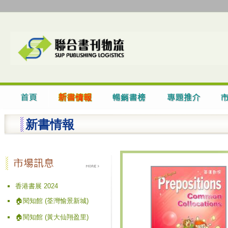
新書情報
香港書展 2024
🏠閱知館 (荃灣愉景新城)
🏠閱知館 (黃大仙翔盈里)