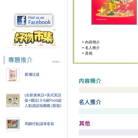
>
內容簡介
>
名人推介
>
其他
蔡瀾活過
(全新廣東話+英式英語
版+國語) 0-6歲Food超
人點讀認知圖鑑 (新版)
馬騮仔點讀筆套裝