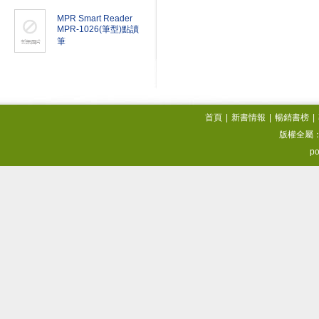
MPR Smart Reader
MPR-1026(筆型)點讀
筆
首頁
|
新書情報
|
暢銷書榜
|
版權全屬
po