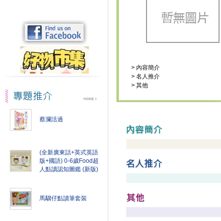
>
內容簡介
>
名人推介
>
其他
蔡瀾活過
(全新廣東話+英式英語
版+國語) 0-6歲Food超
人點讀認知圖鑑 (新版)
馬騮仔點讀筆套裝