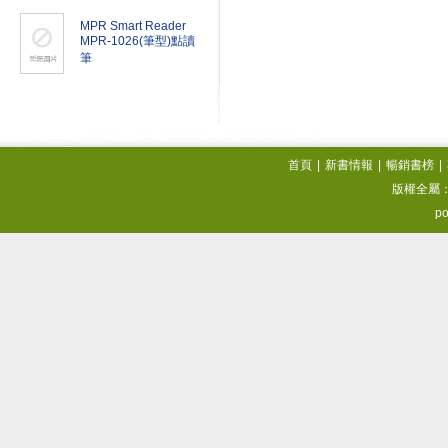
MPR Smart Reader
MPR-1026(筆型)點讀
筆
首頁
|
新書情報
|
暢銷書榜
|
版權全屬
po