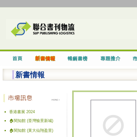
新書情報
香港書展 2024
🏠閱知館 (荃灣愉景新城)
🏠閱知館 (黃大仙翔盈里)