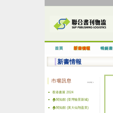
新書情報
香港書展 2024
🏠閱知館 (荃灣愉景新城)
🏠閱知館 (黃大仙翔盈里)