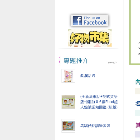
蔡瀾活過
(全新廣東話+英式英語
版+國語) 0-6歲Food超
人點讀認知圖鑑 (新版)
馬騮仔點讀筆套裝