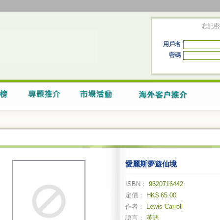
忘記密
用戶名
密碼
愛麗斯夢遊仙境
ISBN：
9620716442
定價：
HK$ 65.00
作者：
Lewis Carroll
語言：
英語