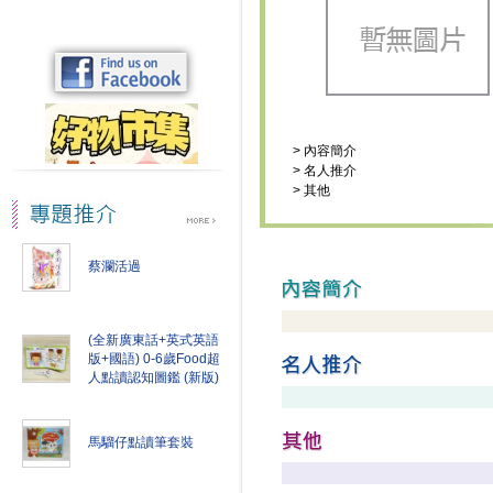
>
內容簡介
>
名人推介
>
其他
蔡瀾活過
(全新廣東話+英式英語
版+國語) 0-6歲Food超
人點讀認知圖鑑 (新版)
馬騮仔點讀筆套裝