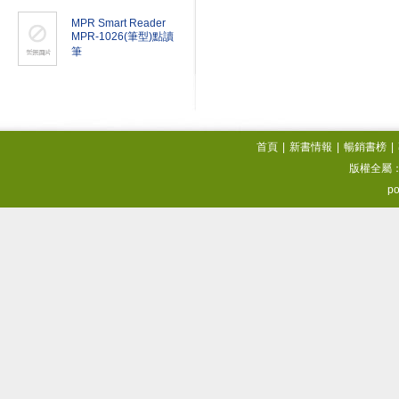
MPR Smart Reader
MPR-1026(筆型)點讀
筆
首頁
|
新書情報
|
暢銷書榜
|
版權全屬
po