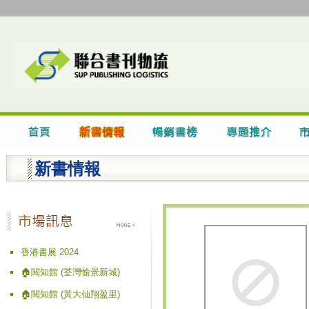
新書情報
香港書展 2024
🏠閱知館 (荃灣愉景新城)
🏠閱知館 (黃大仙翔盈里)