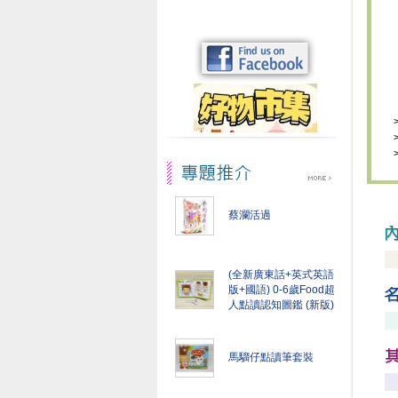
蔡瀾活過
(全新廣東話+英式英語
版+國語) 0-6歲Food超
人點讀認知圖鑑 (新版)
馬騮仔點讀筆套裝