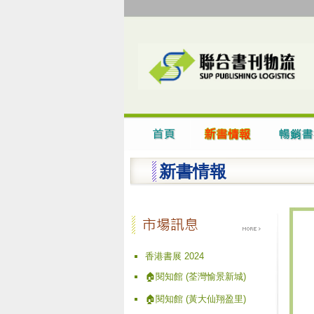
新書情報
香港書展 2024
🏠閱知館 (荃灣愉景新城)
🏠閱知館 (黃大仙翔盈里)