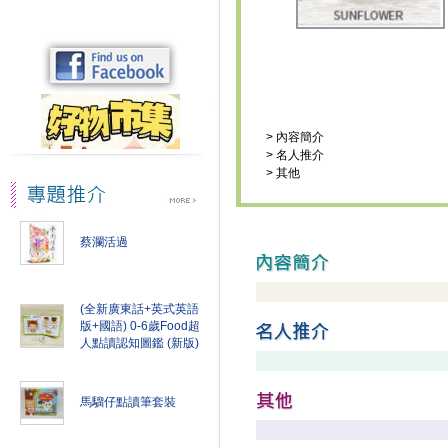
>
內容簡介
>
名人推介
>
其他
蔡瀾活過
(全新廣東話+英式英語
版+國語) 0-6歲Food超
人點讀認知圖鑑 (新版)
馬騮仔點讀筆套裝