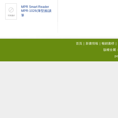
MPR Smart Reader
MPR-1026(筆型)點讀
筆
首頁
|
新書情報
|
暢銷書榜
|
版權全屬
po