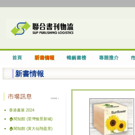
新書情報
香港書展 2024
🏠閱知館 (荃灣愉景新城)
🏠閱知館 (黃大仙翔盈里)