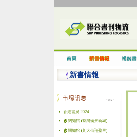
新書情報
香港書展 2024
🏠閱知館 (荃灣愉景新城)
🏠閱知館 (黃大仙翔盈里)