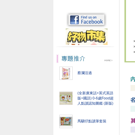
蔡瀾活過
(全新廣東話+英式英語
版+國語) 0-6歲Food超
人點讀認知圖鑑 (新版)
馬騮仔點讀筆套裝