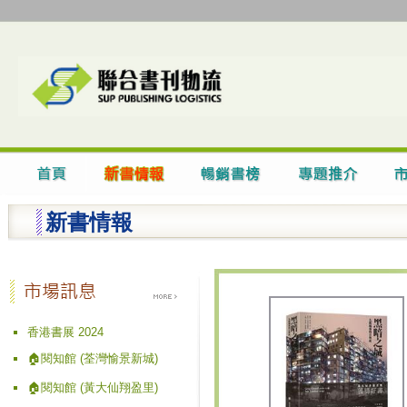
新書情報
香港書展 2024
🏠閱知館 (荃灣愉景新城)
🏠閱知館 (黃大仙翔盈里)