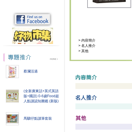
>
內容簡介
>
名人推介
>
其他
蔡瀾活過
(全新廣東話+英式英語
版+國語) 0-6歲Food超
人點讀認知圖鑑 (新版)
馬騮仔點讀筆套裝