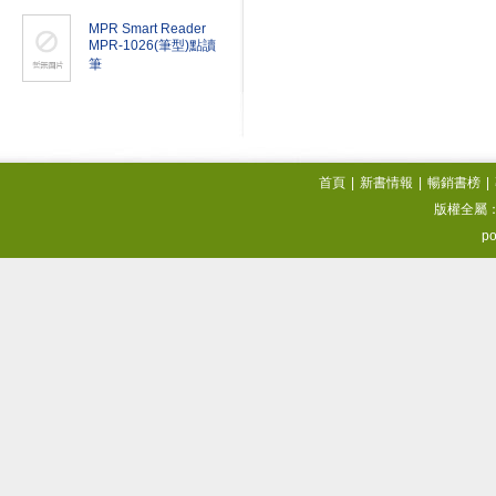
MPR Smart Reader
MPR-1026(筆型)點讀
筆
首頁
|
新書情報
|
暢銷書榜
|
版權全屬
po