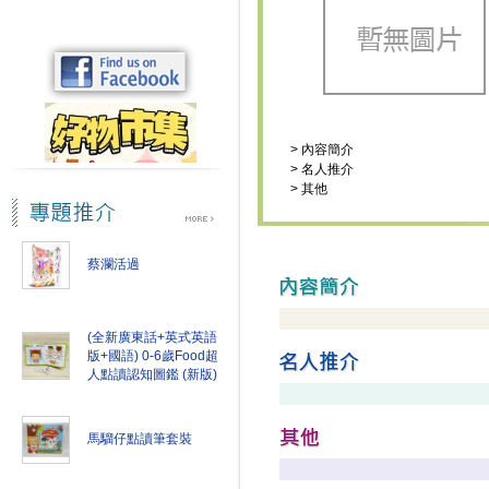
>
內容簡介
>
名人推介
>
其他
蔡瀾活過
(全新廣東話+英式英語
版+國語) 0-6歲Food超
人點讀認知圖鑑 (新版)
馬騮仔點讀筆套裝