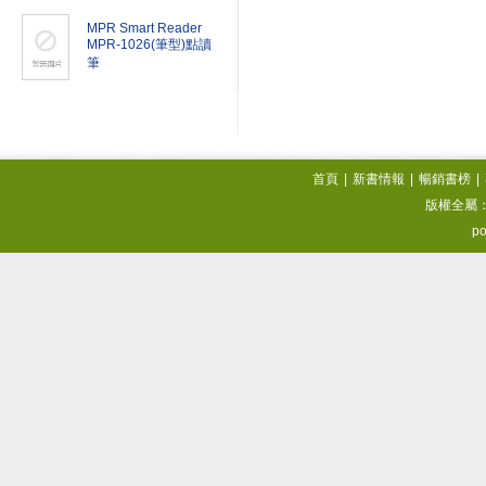
MPR Smart Reader
MPR-1026(筆型)點讀
筆
首頁
|
新書情報
|
暢銷書榜
|
版權全屬
po