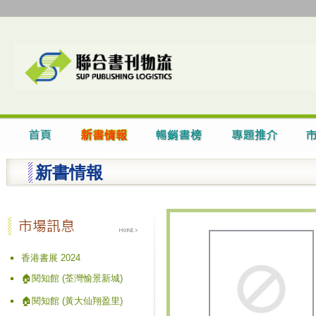
新書情報
香港書展 2024
🏠閱知館 (荃灣愉景新城)
🏠閱知館 (黃大仙翔盈里)