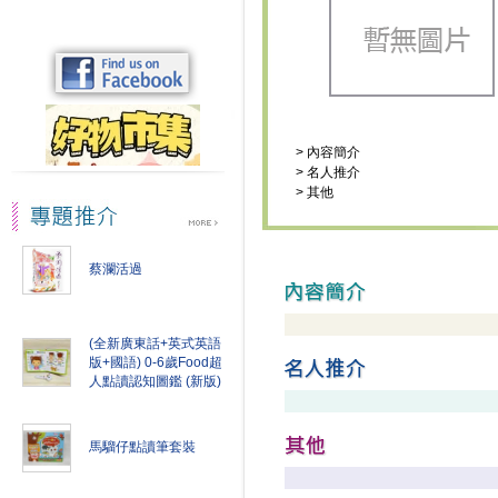
>
內容簡介
>
名人推介
>
其他
蔡瀾活過
(全新廣東話+英式英語
版+國語) 0-6歲Food超
人點讀認知圖鑑 (新版)
馬騮仔點讀筆套裝