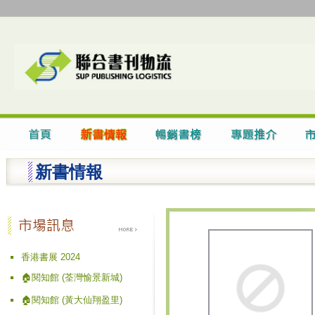
新書情報
香港書展 2024
🏠閱知館 (荃灣愉景新城)
🏠閱知館 (黃大仙翔盈里)