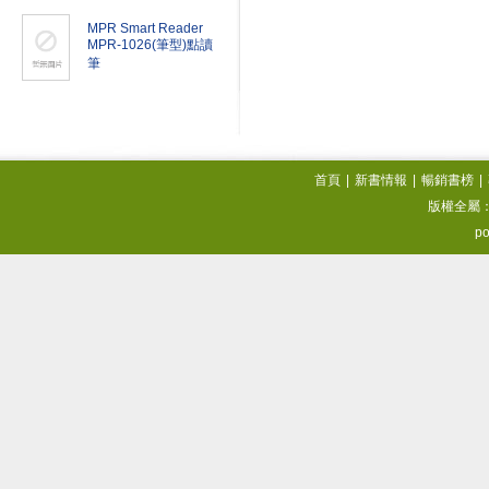
MPR Smart Reader
MPR-1026(筆型)點讀
筆
首頁
|
新書情報
|
暢銷書榜
|
版權全屬
po