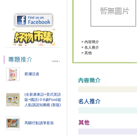
>
內容簡介
>
名人推介
>
其他
蔡瀾活過
(全新廣東話+英式英語
版+國語) 0-6歲Food超
人點讀認知圖鑑 (新版)
馬騮仔點讀筆套裝