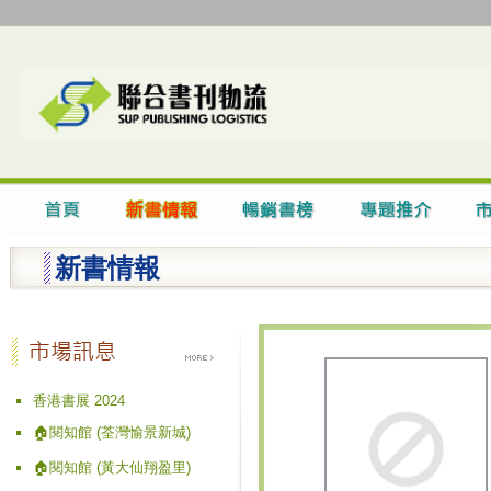
新書情報
香港書展 2024
🏠閱知館 (荃灣愉景新城)
🏠閱知館 (黃大仙翔盈里)