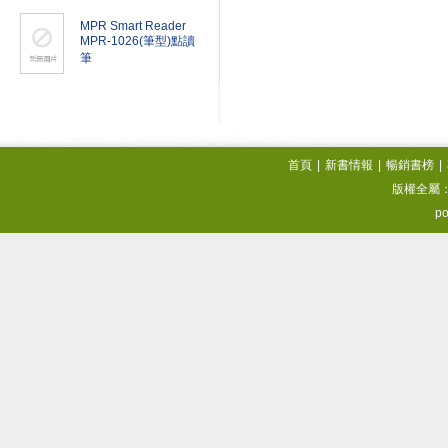
MPR Smart Reader
MPR-1026(筆型)點讀
筆
首頁
|
新書情報
|
暢銷書榜
|
版權全屬
po