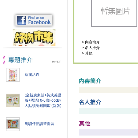
>
內容簡介
>
名人推介
>
其他
蔡瀾活過
(全新廣東話+英式英語
版+國語) 0-6歲Food超
人點讀認知圖鑑 (新版)
馬騮仔點讀筆套裝