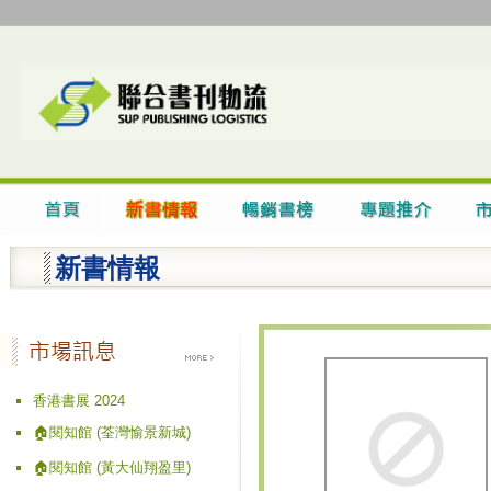
新書情報
香港書展 2024
🏠閱知館 (荃灣愉景新城)
🏠閱知館 (黃大仙翔盈里)