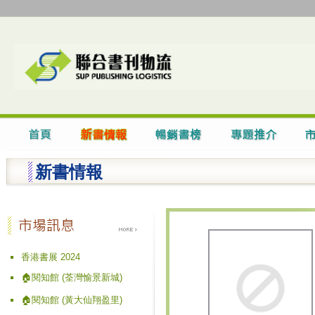
新書情報
香港書展 2024
🏠閱知館 (荃灣愉景新城)
🏠閱知館 (黃大仙翔盈里)