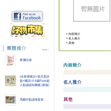
>
內容簡介
>
名人推介
>
其他
蔡瀾活過
(全新廣東話+英式英語
版+國語) 0-6歲Food超
人點讀認知圖鑑 (新版)
馬騮仔點讀筆套裝