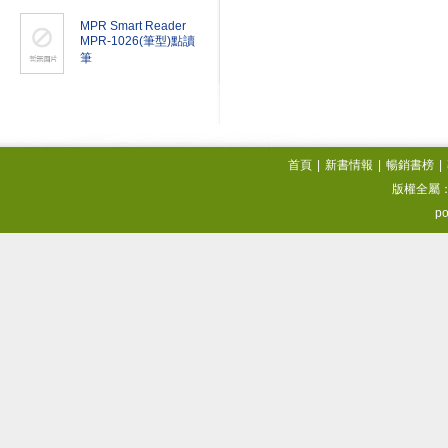
MPR Smart Reader
MPR-1026(筆型)點讀
筆
首頁
|
新書情報
|
暢銷書榜
|
版權全屬
po