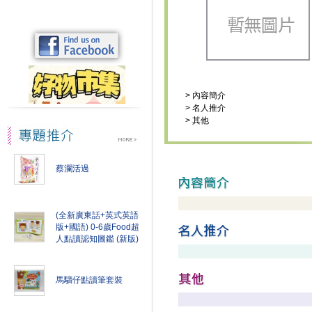
>
內容簡介
>
名人推介
>
其他
蔡瀾活過
(全新廣東話+英式英語
版+國語) 0-6歲Food超
人點讀認知圖鑑 (新版)
馬騮仔點讀筆套裝