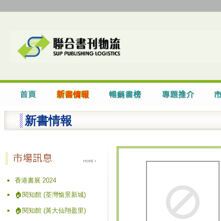
新書情報
香港書展 2024
🏠閱知館 (荃灣愉景新城)
🏠閱知館 (黃大仙翔盈里)