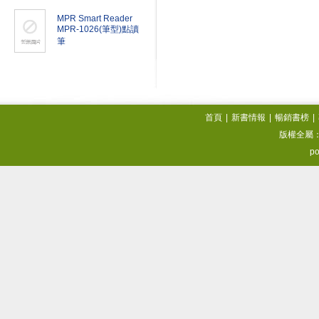
MPR Smart Reader
MPR-1026(筆型)點讀
筆
首頁
|
新書情報
|
暢銷書榜
|
版權全屬
po