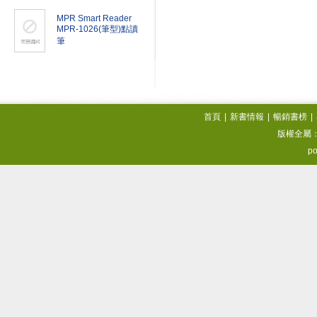
MPR Smart Reader
MPR-1026(筆型)點讀
筆
首頁
|
新書情報
|
暢銷書榜
|
版權全屬
po