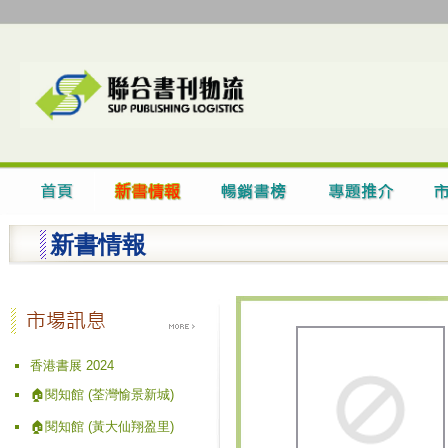
新書情報
香港書展 2024
🏠閱知館 (荃灣愉景新城)
🏠閱知館 (黃大仙翔盈里)