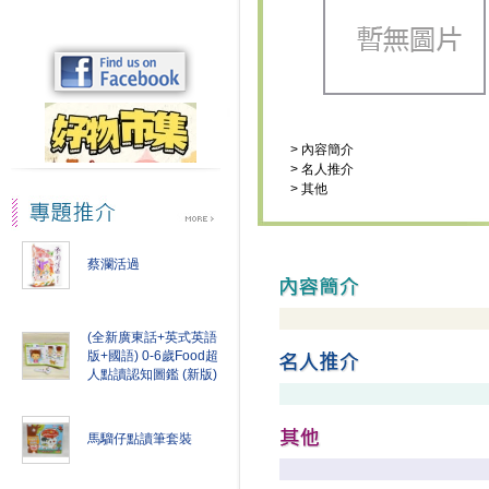
>
內容簡介
>
名人推介
>
其他
蔡瀾活過
(全新廣東話+英式英語
版+國語) 0-6歲Food超
人點讀認知圖鑑 (新版)
馬騮仔點讀筆套裝